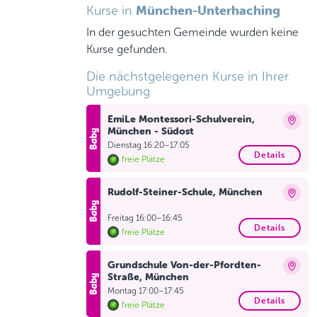
München-Unterhaching
Kurse in
In der gesuchten Gemeinde wurden keine
Kurse gefunden.
Die nächstgelegenen Kurse in Ihrer
Umgebung
EmiLe Montessori-Schulverein,
München - Südost
Dienstag 16:20–17:05
Details
freie Plätze
Rudolf-Steiner-Schule, München
Freitag 16:00–16:45
Details
freie Plätze
Grundschule Von-der-Pfordten-
Straße, München
Montag 17:00–17:45
Details
freie Plätze