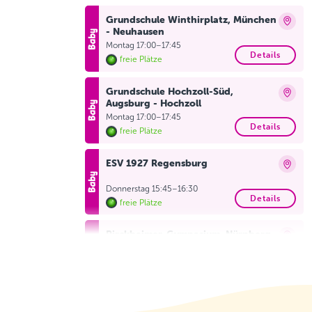
Grundschule Winthirplatz, München
- Neuhausen
Montag 17:00–17:45
Details
freie Plätze
Grundschule Hochzoll-Süd,
Augsburg - Hochzoll
Montag 17:00–17:45
Details
freie Plätze
ESV 1927 Regensburg
Donnerstag 15:45–16:30
Details
freie Plätze
Pirckheimer-Gymnasium, Nürnberg
Donnerstag 16:00–16:45
Details
freie Plätze
Gebrüder-Grimm-Schule, Nürnberg