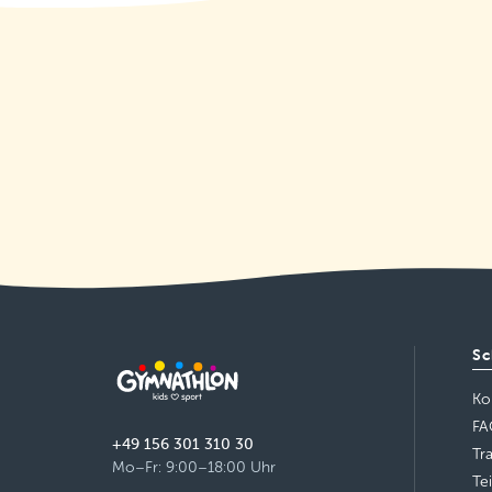
- Erlenstegen
Mittwoch 16:00–16:45
Details
freie Plätze
Katharinen-Turnhalle, Fürth
Montag 17:00–17:45
Details
freie Plätze
Sc
Ko
FA
+49 156 301 310 30
Tr
Mo–Fr: 9:00–18:00 Uhr
Te