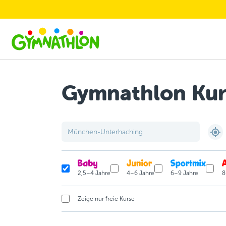
Skip to main content
Gymnathlon Kur
2,5–4 Jahre
4–6 Jahre
6–9 Jahre
8
Zeige nur freie Kurse