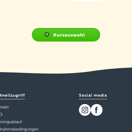
Kursauswahl
hnellzugriff
Social media
ntakt
Q
ainingsablauf
ilnahmebedingungen