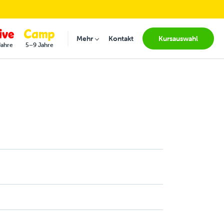
(current
Mehr
Kontakt
Kursauswahl
Submenu for "Mehr"
Jahre
5–9 Jahre