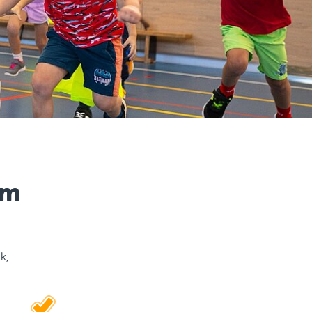
im
k,