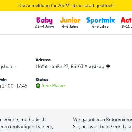
Die Anmeldung für 26/27 ist ab sofort geöffnet!
2,5–4 Jahre
4–6 Jahre
6–9 Jahre
8–11 
Adresse
gsburg -
Höfatsstraße 27, 86163 Augsburg
rmin
Status
freie Plätze
 17:00–17:45
ngsreiche, methodisch
Wir garantieren Retournier
eren großartigen Trainern,
Sie, aus welchem Grund auc