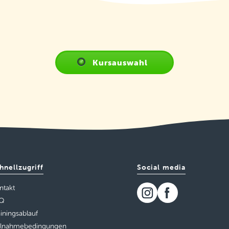
Kursauswahl
hnellzugriff
Social media
ntakt
Q
ainingsablauf
ilnahmebedingungen